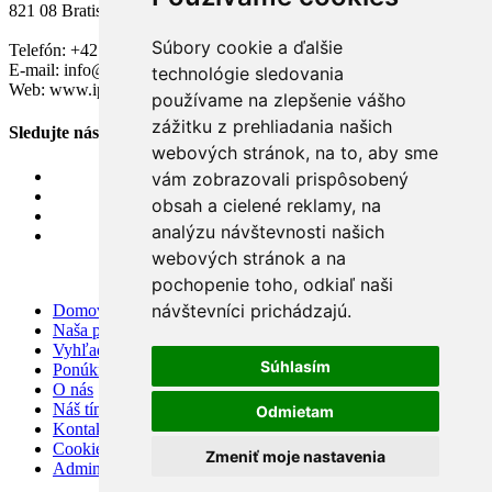
821 08 Bratislava
Súbory cookie a ďalšie
Telefón: +421 904 368 965
E-mail: info@ipbreal.sk
technológie sledovania
Web: www.ipbreal.sk
používame na zlepšenie vášho
zážitku z prehliadania našich
Sledujte nás
webových stránok, na to, aby sme
vám zobrazovali prispôsobený
obsah a cielené reklamy, na
analýzu návštevnosti našich
webových stránok a na
pochopenie toho, odkiaľ naši
návštevníci prichádzajú.
Domov
Naša ponuka
Vyhľadať na mape
Súhlasím
Ponúknite nám
O nás
Náš tím
Odmietam
Kontakt
Cookies
Zmeniť moje nastavenia
Admin