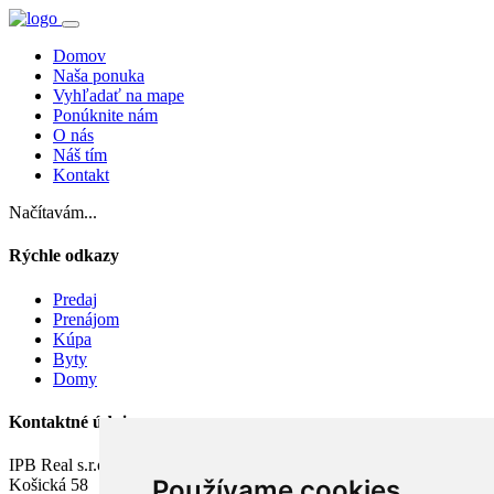
Domov
Naša ponuka
Vyhľadať na mape
Ponúknite nám
O nás
Náš tím
Kontakt
Načítavám...
Rýchle odkazy
Predaj
Prenájom
Kúpa
Byty
Domy
Kontaktné údaje
IPB Real s.r.o.
Používame cookies
Košická 58