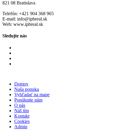
821 08 Bratislava
Telefón: +421 904 368 965
E-mail: info@ipbreal.sk
Web: www.ipbreal.sk
Sledujte nás
Domov
Naša ponuka
Vyhľadať na mape
Ponúknite nám
O nás
Náš tím
Kontakt
Cookies
Admin