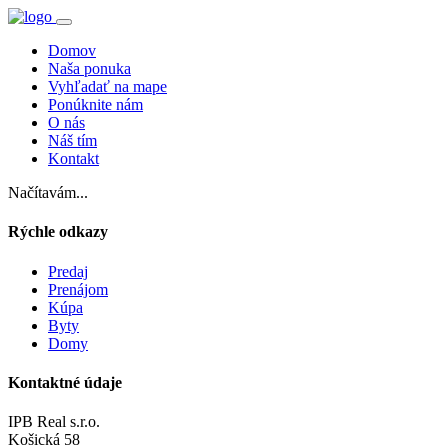
Domov
Naša ponuka
Vyhľadať na mape
Ponúknite nám
O nás
Náš tím
Kontakt
Načítavám...
Rýchle odkazy
Predaj
Prenájom
Kúpa
Byty
Domy
Kontaktné údaje
IPB Real s.r.o.
Košická 58